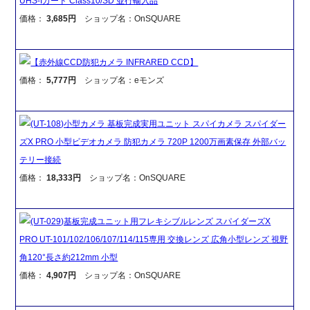
UHS-Iカード Class10/SD 並行輸入品
価格：
3,685円
ショップ名：OnSQUARE
【赤外線CCD防犯カメラ INFRARED CCD】
価格：
5,777円
ショップ名：eモンズ
(UT-108)小型カメラ 基板完成実用ユニット スパイカメラ スパイダー
ズX PRO 小型ビデオカメラ 防犯カメラ 720P 1200万画素保存 外部バッ
テリー接続
価格：
18,333円
ショップ名：OnSQUARE
(UT-029)基板完成ユニット用フレキシブルレンズ スパイダーズX
PRO UT-101/102/106/107/114/115専用 交換レンズ 広角小型レンズ 視野
角120°長さ約212mm 小型
価格：
4,907円
ショップ名：OnSQUARE