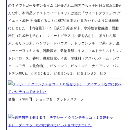
のＴＶでもゴールデンタイムに紹介され…国内でも入手困難な状況に!!そ
んな中、本商品ファストウィートスリムは遂に『ウィートグラス』の ダ
イエット成分 を抽出するコトに成功!!日本人が飲みやすいように抹茶味
にしました!! 【内容量】80g 【成分】緑茶粉末、水溶性食物繊維、脱脂
粉乳（乳成分を含む）、ウィートグラス（小麦を含む）、ほうれん草
末、モリンガ末、ヘンプシードパウダー、ドラゴンフルーツ果汁末、生
コーヒー豆エキス末、乳酸菌末、穀物発酵エキス、マルトデキストリン /
トレハロース、香料、微粒酸化ケイ素、甘味料（アスパルテーム・L-フ
ェニルアラニン化合物）、ビタミンＣ、ビタミンＥ、ナイアシン、パン
トテン酸Ca、ビタミンB１、ビタミンB２、ビタミンB６、ビタ
チアシード クランチチョコ（１０袋セット） ダイエットなのに食べ
ていいチョコできました
価格：
2,980円
ショップ名：グッドデスチーノ
※送料無料３個ＳＥＴ チアシード クランチチョコ（１０袋セッ
ト） ダイエットなのに食べていいチョコできました