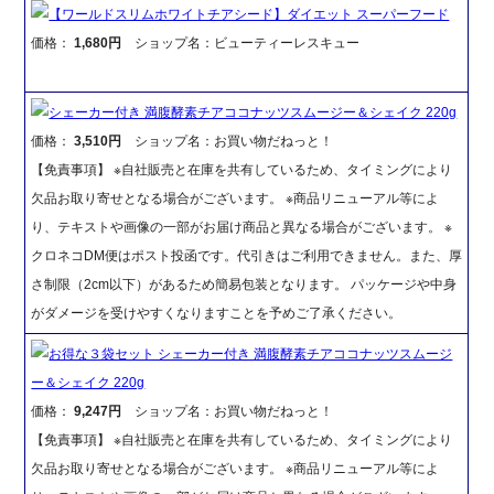
【ワールドスリムホワイトチアシード】ダイエット スーパーフード
価格：
1,680円
ショップ名：ビューティーレスキュー
シェーカー付き 満腹酵素チアココナッツスムージー＆シェイク 220g
価格：
3,510円
ショップ名：お買い物だねっと！
【免責事項】 ※自社販売と在庫を共有しているため、タイミングにより
欠品お取り寄せとなる場合がございます。 ※商品リニューアル等によ
り、テキストや画像の一部がお届け商品と異なる場合がございます。 ※
クロネコDM便はポスト投函です。代引きはご利用できません。また、厚
さ制限（2cm以下）があるため簡易包装となります。 パッケージや中身
がダメージを受けやすくなりますことを予めご了承ください。
お得な３袋セット シェーカー付き 満腹酵素チアココナッツスムージ
ー＆シェイク 220g
価格：
9,247円
ショップ名：お買い物だねっと！
【免責事項】 ※自社販売と在庫を共有しているため、タイミングにより
欠品お取り寄せとなる場合がございます。 ※商品リニューアル等によ