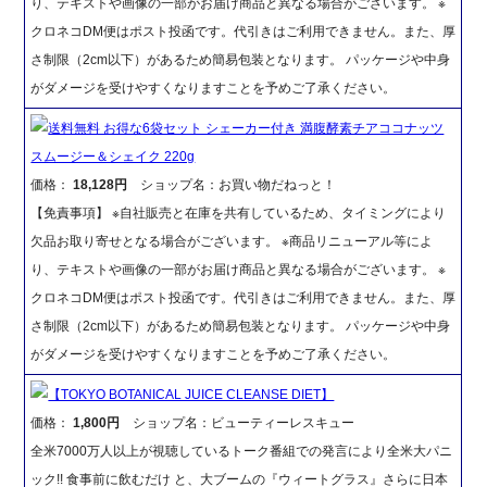
り、テキストや画像の一部がお届け商品と異なる場合がございます。 ※
クロネコDM便はポスト投函です。代引きはご利用できません。また、厚
さ制限（2cm以下）があるため簡易包装となります。 パッケージや中身
がダメージを受けやすくなりますことを予めご了承ください。
送料無料 お得な6袋セット シェーカー付き 満腹酵素チアココナッツ
スムージー＆シェイク 220g
価格：
18,128円
ショップ名：お買い物だねっと！
【免責事項】 ※自社販売と在庫を共有しているため、タイミングにより
欠品お取り寄せとなる場合がございます。 ※商品リニューアル等によ
り、テキストや画像の一部がお届け商品と異なる場合がございます。 ※
クロネコDM便はポスト投函です。代引きはご利用できません。また、厚
さ制限（2cm以下）があるため簡易包装となります。 パッケージや中身
がダメージを受けやすくなりますことを予めご了承ください。
【TOKYO BOTANICAL JUICE CLEANSE DIET】
価格：
1,800円
ショップ名：ビューティーレスキュー
全米7000万人以上が視聴しているトーク番組での発言により全米大パニ
ック!! 食事前に飲むだけ と、大ブームの『ウィートグラス』さらに日本