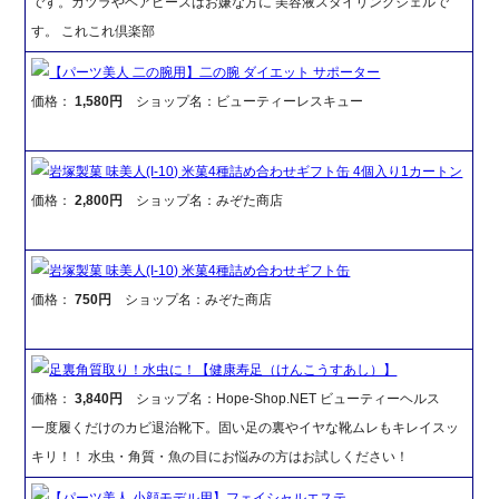
です。カツラやヘアピースはお嫌な方に 美容液スタイリングジェルで
す。 これこれ倶楽部
【パーツ美人 二の腕用】二の腕 ダイエット サポーター
価格：
1,580円
ショップ名：ビューティーレスキュー
岩塚製菓 味美人(I-10) 米菓4種詰め合わせギフト缶 4個入り1カートン
価格：
2,800円
ショップ名：みぞた商店
岩塚製菓 味美人(I-10) 米菓4種詰め合わせギフト缶
価格：
750円
ショップ名：みぞた商店
足裏角質取り！水虫に！【健康寿足（けんこうすあし）】
価格：
3,840円
ショップ名：Hope-Shop.NET ビューティーヘルス
一度履くだけのカビ退治靴下。固い足の裏やイヤな靴ムレもキレイスッ
キリ！！ 水虫・角質・魚の目にお悩みの方はお試しください！
【パーツ美人 小顔モデル用】フェイシャルエステ