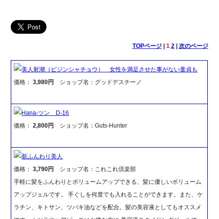
TOPページ
|
1
2
|
次のページ
美人射潮（ビジンシャチョウ） 女性を満足させた事がない童貞も
価格：
3,980円
ショップ名：グッドデスチーノ
Hana-ツン D-16
価格：
2,800円
ショップ名：Guts-Hunter
新ふんわり美人
価格：
3,790円
ショップ名：これこれ倶楽部
手軽に髪をふんわりとボリュームアップできる、髪に優しいボリューム
アップジェルです。 手ぐしを何度でも入れることができます。また、ケ
ラチン、キトサン、ツバキ油などを配合。髪の美容液としてもオススメ