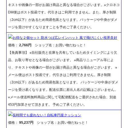
キストや画像の一部がお届け商品と異なる場合がございます。※クロネコ
DM便はポスト投函です。代引きはご利用できません。また、厚さ制限
（2cm以下）があるため簡易包装となります。パッケージや中身がダメ
ージを受けやすくなりますことを予めご了承ください。
お得な２個セット 防水つば広レインハット 風で飛びにくい視界良好
価格：
2,766円
ショップ名：お買い物だねっと！
【免責事項】 ※自社販売と在庫を共有しているためタイミングにより欠
品、お取り寄せとなる場合がございます。 ※商品リニューアル等によ
り、テキストや画像の一部がお届け商品と異なる場合がございます。 ※
メール便はポスト投函です。代引きはご利用できません。厚さ制限
（2cm以下）があるため簡易包装となります。 パッケージや中身がダメ
ージを受け易くなります。配送伝票に差出人名の記載はございません。
※メール便送料無料商品に関して宅配便配送をご選択された場合、別途
453円加算させて頂きます。 予めご了承ください。
長時間でも疲れない！自転車円座クッション
価格：
95,237円
ショップ名：お買い物だねっと！