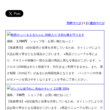
TOPページ
|
1
2
|
次のページ
靴用カッパ まもるちゃん 30枚入り 大切な靴を守ります
価格：
1,780円
ショップ名：お買い物だねっと！
【免責事項】 ※自社販売と在庫を共有しているため、タイミングにより
欠品お取り寄せとなる場合がございます。 ※商品リニューアル等によ
り、テキストや画像の一部がお届け商品と異なる場合がございます。 ※
クロネコDM便はポスト投函です。代引きはご利用できません。また、厚
さ制限（2cm以下）があるため簡易包装となります。 パッケージや中身
がダメージを受けやすくなりますことを予めご了承ください。
ガンコな油汚れに 米ぬかキレイ 110番 300g
価格：
736円
ショップ名：お買い物だねっと！
【免責事項】※自社販売と在庫を共有しているため、タイミングにより欠
品お取り寄せとなる場合がございます。※商品リニューアル等により、テ