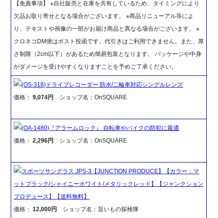
【免責事項】 ※自社販売と在庫を共有しているため、タイミングにより
欠品お取り寄せとなる場合がございます。 ※商品リニューアル等によ
り、テキストや画像の一部がお届け商品と異なる場合がございます。 ※
クロネコDM便はポスト投函です。代引きはご利用できません。また、厚
さ制限（2cm以下）があるため簡易包装となります。 パッケージや中身
がダメージを受けやすくなりますことを予めご了承ください。
(OS-318)ドライブレコーダー 防水/二輪車対応シングルレンズ
価格：
9,074円
ショップ名：OnSQUARE
(OA-1480)『アラームロック』 自転車やバイクの防犯に最適
価格：
2,296円
ショップ名：OnSQUARE
スポーツサングラス JPS-3【JUNCTION PRODUCE】【カラー：マ
ットブラック/シャイニーホワイト/メタリックレッド】【ジャンクション
プロデュース】【送料無料】
価格：
12,000円
ショップ名：旨いもの探検隊