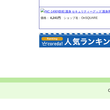
(NC-1490)防犯 護身 セキュリティーグッズ 護身用
価格：
4,241円
ショップ名：OnSQUARE
C