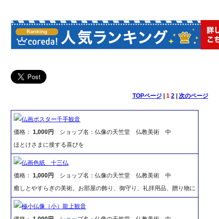
TOPページ
|
1
2
|
次のページ
仏画ポスター千手観音
価格：
1,000円
ショップ名：仏像の天竺堂 仏教美術 中
ほとけさまに接する喜びを
仏画色紙 十三仏
価格：
1,000円
ショップ名：仏像の天竺堂 仏教美術 中
癒しとやすらぎの美術。お部屋の飾り、御守り、礼拝用品、贈り物に
極小仏像（小）龍上観音
価格：
1,000円
ショップ名：仏像の天竺堂 仏教美術 中