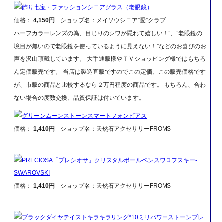
飾り七宝・ファッションシニアグラス（老眼鏡）
価格：
4,150円
ショップ名：メイソウシニア”愛”クラブ
ハーフカラーレンズの為、目じりのシワが隠れて嬉しい！”、”老眼鏡の
境目が無いので老眼鏡を使っているように見えない！”などのお喜びのお
声を沢山頂戴しています。 大手通販様やＴＶショッピング様ではもちろ
ん定価販売です。 当店は製造直販ですのでこの定価、この販売価格です
が、市販の商品と比較するなら２万円程度の商品です。 もちろん、合わ
ない場合の度数交換、品質保証は付いています。
グリーンムーンストーンスマートフォンピアス
価格：
1,410円
ショップ名：天然石アクセサリーFROMS
PRECIOSA「プレシオサ」クリスタルボールペンスワロフスキー-
SWAROVSKI
価格：
1,410円
ショップ名：天然石アクセサリーFROMS
ブラックダイヤテイストキラキラリング*10ミリパワーストーンブレ