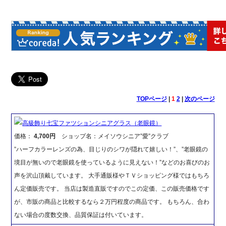
TOPページ
|
1
2
|
次のページ
高級飾り七宝ファツションシニアグラス（老眼鏡）
価格：
4,700円
ショップ名：メイソウシニア”愛”クラブ
”ハーフカラーレンズの為、目じりのシワが隠れて嬉しい！”、”老眼鏡の
境目が無いので老眼鏡を使っているように見えない！”などのお喜びのお
声を沢山頂戴しています。 大手通販様やＴＶショッピング様ではもちろ
ん定価販売です。 当店は製造直販ですのでこの定価、この販売価格です
が、市販の商品と比較するなら２万円程度の商品です。 もちろん、合わ
ない場合の度数交換、品質保証は付いています。