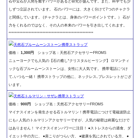
石や宝石が人間を癒すパワーがあると研究が盛んです。また、科学でも少
しずつ立証されています。 石のパワーには、大きく分けて7つのチャクラ
と関係しています。 (チャクラとは、身体のパワーポイントです。） 石が
力をくれるのではなく、その人の本来のパワーを引き出してくれます。
*******************************************************
天然石ブルームーンストーン携帯ストラップ
価格：
1,300円
ショップ名：天然石アクセサリーFROMS
ニューヨークでも人気の【石の癒し*クリスタルヒーリング】 ロマンティ
ックな石ブルームーンストーンは、女性に大人気です。 携帯電話につけ
て､いつも一緒！ 携帯ストラップの他に、ネックレス､ブレスレットがござ
います。
天然石トルマリン・サザレ携帯ストラップ
価格：
900円
ショップ名：天然石アクセサリーFROMS
マイナスイオンを発生させる石トルマリン！携帯電話につけて電磁波防止
にも♪ 人気のトルマリンアクセサリーですが、人気の秘密は綺麗なだけで
はありません！ マイナスイオンパワーに注目！ ●ストレスからの過食、ダ
イエット中の方に、 ●肩こりがつらい方、 ●健康を気にされている方、 ●