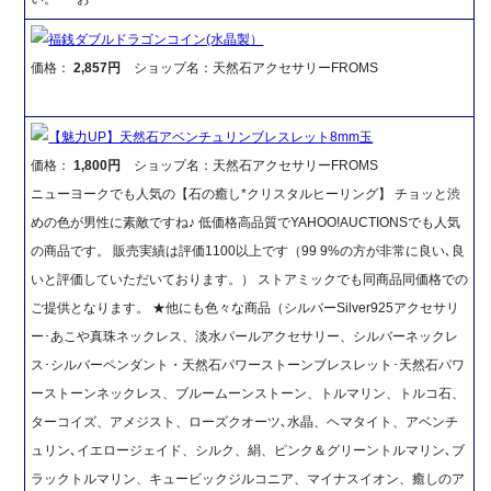
福銭ダブルドラゴンコイン(水晶製）
価格：
2,857円
ショップ名：天然石アクセサリーFROMS
【魅力UP】天然石アベンチュリンブレスレット8mm玉
価格：
1,800円
ショップ名：天然石アクセサリーFROMS
ニューヨークでも人気の【石の癒し*クリスタルヒーリング】 チョッと渋
めの色が男性に素敵ですね♪ 低価格高品質でYAHOO!AUCTIONSでも人気
の商品です。 販売実績は評価1100以上です（99 9%の方が非常に良い､良
いと評価していただいております。） ストアミックでも同商品同価格での
ご提供となります。 ★他にも色々な商品（シルバーSilver925アクセサリ
ー･あこや真珠ネックレス、淡水パールアクセサリー、シルバーネックレ
ス･シルバーペンダント・天然石パワーストーンブレスレット･天然石パワ
ーストーンネックレス、ブルームーンストーン、トルマリン、トルコ石、
ターコイズ、アメジスト、ローズクオーツ､水晶、ヘマタイト、アベンチ
ュリン､イエロージェイド、シルク、絹、ピンク＆グリーントルマリン､ブ
ラックトルマリン、キュービックジルコニア、マイナスイオン、癒しのア