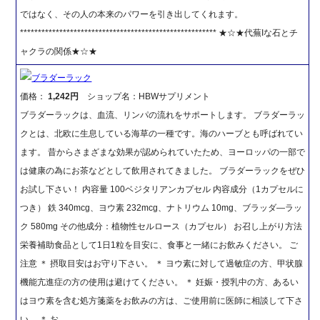
ではなく、その人の本来のパワーを引き出してくれます。
******************************************************* ★☆★代蕪Iな石とチ
ャクラの関係★☆★
ブラダーラック
価格：
1,242円
ショップ名：HBWサプリメント
ブラダーラックは、血流、リンパの流れをサポートします。 ブラダーラッ
クとは、北欧に生息している海草の一種です。海のハーブとも呼ばれてい
ます。 昔からさまざまな効果が認められていたため、ヨーロッパの一部で
は健康の為にお茶などとして飲用されてきました。 ブラダーラックをぜひ
お試し下さい！ 内容量 100ベジタリアンカプセル 内容成分（1カプセルに
つき） 鉄 340mcg、ヨウ素 232mcg、ナトリウム 10mg、ブラッダ―ラッ
ク 580mg その他成分：植物性セルロース（カプセル） お召し上がり方法
栄養補助食品として1日1粒を目安に、食事と一緒にお飲みください。 ご
注意 ＊ 摂取目安はお守り下さい。 ＊ ヨウ素に対して過敏症の方、甲状腺
機能亢進症の方の使用は避けてください。 ＊ 妊娠・授乳中の方、あるい
はヨウ素を含む処方箋薬をお飲みの方は、ご使用前に医師に相談して下さ
い。 ＊ お