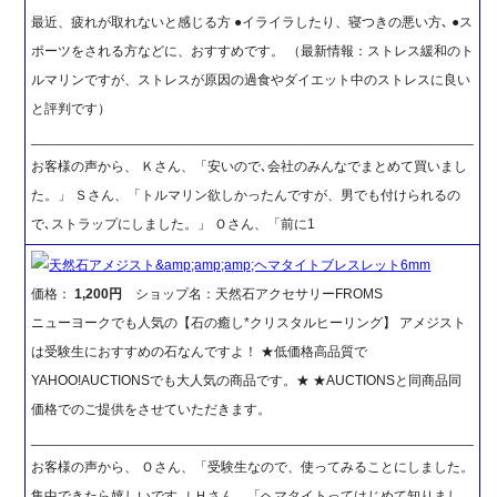
最近、疲れが取れないと感じる方 ●イライラしたり、寝つきの悪い方､ ●ス
ポーツをされる方などに、おすすめです。 （最新情報：ストレス緩和のト
ルマリンですが、ストレスが原因の過食やダイエット中のストレスに良い
と評判です）
_________________________________________________________
お客様の声から、 Ｋさん、「安いので､会社のみんなでまとめて買いまし
た。」 Ｓさん、「トルマリン欲しかったんですが、男でも付けられるの
で､ストラップにしました。」 Ｏさん、「前に1
天然石アメジスト&amp;amp;amp;ヘマタイトブレスレット6mm
価格：
1,200円
ショップ名：天然石アクセサリーFROMS
ニューヨークでも人気の【石の癒し*クリスタルヒーリング】 アメジスト
は受験生におすすめの石なんですよ！ ★低価格高品質で
YAHOO!AUCTIONSでも大人気の商品です。★ ★AUCTIONSと同商品同
価格でのご提供をさせていただきます。
_________________________________________________________
お客様の声から、 Ｏさん、「受験生なので、使ってみることにしました。
集中できたら嬉しいです｡｣ Ｈさん、「ヘマタイトってはじめて知りまし