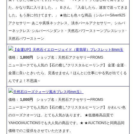
た。かなり気に入りました。」 Ｂさん、「入金したら、速攻で送ってきま
した。もう身に付けてます。」 ★他にも色々な商品（シルバーSilver925
アクセサリー･あこや真珠ネックレス、淡水パールアクセサリー、シルバ
ーネックレス･シルバーペンダント・天然石パワーストーンブレスレット･
天然石パワーストーン
【金運UP】天然石イエロージェイド（黄翡翠）ブレスレット8mm玉
価格：
1,800円
ショップ名：天然石アクセサリーFROMS
ニューヨークでも人気の【石の癒し*クリスタルヒーリング】 金運･金運･
金運に良いときいたら、見逃せません！ほんとに仕事にやる気が出てくる
んですよ！不思議～
天然石ローズクォーツ風水ブレス(6mm玉）
価格：
1,000円
ショップ名：天然石アクセサリーFROMS
ニューヨークでも人気の【石の癒し*クリスタルヒーリング】 かわいい色
のローズクオーツは、とても人気があります。 ★低価格高品質で
YAHOO!AUCTIONSでも大人気の商品です。★ ★AUCTIONSと同商品同
価格でのご提供をさせていただきます。