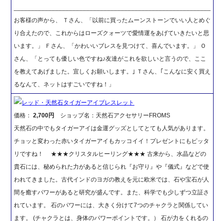
_________________________________________________________
お客様の声から、 Ｔさん、「以前に買ったムーンストーンでいい人とめぐ
り合えたので、これからはローズクォーツで愛情運をあげていきたいと思
います。」 Ｆさん、「かわいいブレスを見つけて、喜んでいます。」 Ｏ
さん、「とっても優しい色ですね♪友達がこれを欲しいと言うので、ここ
を教えてあげました。宜しくお願いします。｣ Ｔさん、｢こんなに安く買え
るなんて、ネットはすごいですね！」
レッド・天然石タイガーアイブレスレット
価格：
2,700円
ショップ名：天然石アクセサリーFROMS
天然石の中でもタイガーアイは金運グッズとしてとても人気があります。
チョッと変わった赤いタイガーアイもカッコイイ！プレゼントにもピッタ
リですね！ ★★★クリスタルヒーリング★★★ 古来から、水晶などの
貴石には、秘められた力があると信じられ『お守り』や『儀式』などで使
われてきました。古代インドのヨガの教えを元に欧米では、石や宝石が人
間を癒すパワーがあると研究が盛んです。また、科学でも少しずつ立証さ
れています。 石のパワーには、大きく分けて7つのチャクラと関係してい
ます。 (チャクラとは、身体のパワーポイントです。） 石が力をくれるの