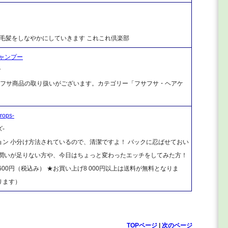
に 毛髪をしなやかにしていきます これこれ倶楽部
シャンプー
ク
もフサフサ商品の取り扱いがございます。カテゴリー「フサフサ・ヘアケ
ops-
-
ン 小分け方法されているので、清潔ですよ！ バックに忍ばせておい
 潤いが足りない方や、今日はちょっと変わったエッチをしてみた方！
600円（税込み） ★お買い上げ8 000円以上は送料が無料となりま
ります）
TOPページ
|
次のページ