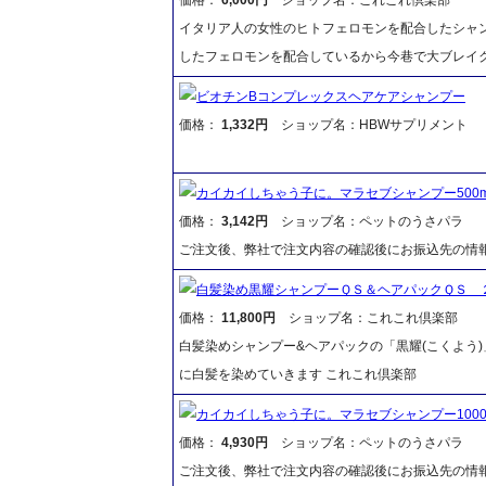
イタリア人の女性のヒトフェロモンを配合したシャ
したフェロモンを配合しているから今巷で大ブレイク
ビオチンBコンプレックスヘアケアシャンプー
価格：
1,332円
ショップ名：HBWサプリメント
カイカイしちゃう子に。マラセブシャンプー500ml
価格：
3,142円
ショップ名：ペットのうさパラ
ご注文後、弊社で注文内容の確認後にお振込先の情
白髪染め黒耀シャンプーＱＳ＆ヘアパックＱＳ 
価格：
11,800円
ショップ名：これこれ倶楽部
白髪染めシャンプー&ヘアパックの「黒耀(こくよう
に白髪を染めていきます これこれ倶楽部
カイカイしちゃう子に。マラセブシャンプー1000m
価格：
4,930円
ショップ名：ペットのうさパラ
ご注文後、弊社で注文内容の確認後にお振込先の情