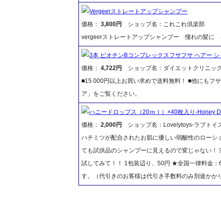
Vergeerストレートアップシャンプー
価格：
3,800円
ショップ名：これこれ倶楽部
vergeerストレートアップシャンプー 憧れの髪
3本 ビオチンBコンプレックスフサフサ ヘアー 
価格：
4,722円
ショップ名：ダイエットクリニッ
■15 000円以上お買い求めで送料無料！ ■他に
ア」をご覧ください。
ハニードロップス（20ｍｌ）×40枚入り-Honey Dr
価格：
2,000円
ショップ名：Lovelytoys-ラブトイズ
ハチミツが配合されたお肌に優しい弱酸性のローショ
ても試供品のシャンプーに見えるので変じゃない！
試してみて！！ 1包装辺り、50円 ★全国一律料金：
す。（代引きのお客様は代引き手数料のみ別途かか