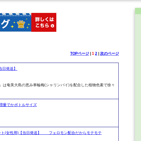
TOPページ
|
1
2
|
次のページ
当日発送】
)」は奄美大島の恵み車輪梅(シャリンバイ)を配合した植物色素で徐々
増量でかボトルサイズ
ント(女性用)【当日発送】 フェロモン配合だからモテモテ