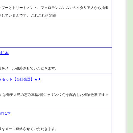
ンプーとトリートメント。フェロモンムンムンのイタリア人から抽出
しているんです。 これこれ倶楽部
 1本
報をメール連絡させていただきます。
２セット【当日発送】★★
)」は奄美大島の恵み車輪梅(シャリンバイ)を配合した植物色素で徐々
l 1本
報をメール連絡させていただきます。