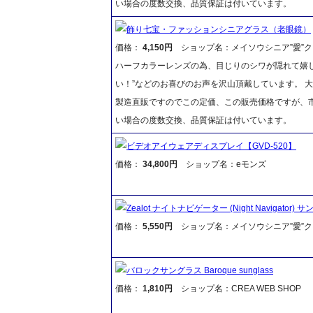
い場合の度数交換、品質保証は付いています。
飾り七宝・ファッションシニアグラス（老眼鏡）
価格：
4,150円
ショップ名：メイソウシニア”愛”ク
ハーフカラーレンズの為、目じりのシワが隠れて嬉し
い！”などのお喜びのお声を沢山頂戴しています。 
製造直販ですのでこの定価、この販売価格ですが、
い場合の度数交換、品質保証は付いています。
ビデオアイウェアディスプレイ【GVD-520】
価格：
34,800円
ショップ名：eモンズ
Zealot ナイトナビゲーター (Night Navigator) 
価格：
5,550円
ショップ名：メイソウシニア”愛”ク
バロックサングラス Baroque sunglass
価格：
1,810円
ショップ名：CREA WEB SHOP