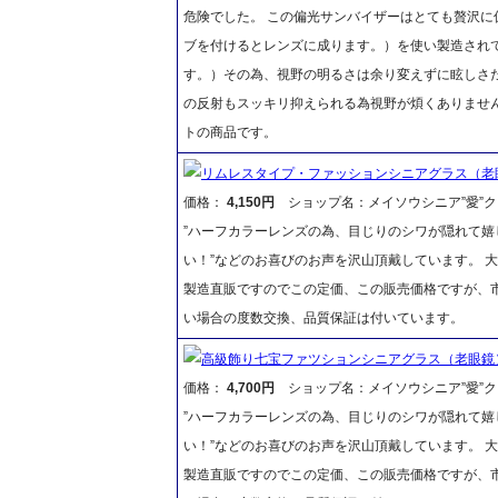
危険でした。 この偏光サンバイザーはとても贅沢
ブを付けるとレンズに成ります。）を使い製造され
す。）その為、視野の明るさは余り変えずに眩しさ
の反射もスッキリ抑えられる為視野が煩くありません
トの商品です。
リムレスタイプ・ファッションシニアグラス（老
価格：
4,150円
ショップ名：メイソウシニア”愛”ク
”ハーフカラーレンズの為、目じりのシワが隠れて嬉
い！”などのお喜びのお声を沢山頂戴しています。 
製造直販ですのでこの定価、この販売価格ですが、
い場合の度数交換、品質保証は付いています。
高級飾り七宝ファツションシニアグラス（老眼鏡
価格：
4,700円
ショップ名：メイソウシニア”愛”ク
”ハーフカラーレンズの為、目じりのシワが隠れて嬉
い！”などのお喜びのお声を沢山頂戴しています。 
製造直販ですのでこの定価、この販売価格ですが、