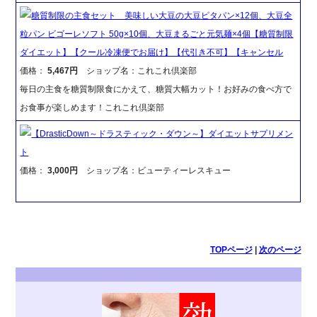
糖質制限の主食セット 美味しい大豆の大豆ピタパン×12個、大豆全
粒パン ビゴーレソフト 50g×10個、大豆まるごと元気麺×4個【糖質制限
ダイエット】【クール冷凍便でお届け】【代引き不可】【キャンセル
価格：
5,467円
ショップ名：これこれ倶楽部
毎日の主食を糖質制限食にかえて、糖質大幅カット！お好みの食べ方で
お食事が楽しめます！これこれ倶楽部
【DrasticDown～ドラスティック・ダウン～】ダイエットサプリメン
ト
価格：
3,000円
ショップ名：ビューティーレスキュー
TOPページ
|
次のページ