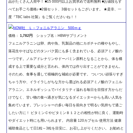
品がたくさん入荷中！ ■15 000円以上お買求めで送料無料 ■お値段もす
べてお手ごろ価格♪ ■2個セット、3個セットもございます。 ★是非、一
度『TBC labs 社製』をご覧くださいね！！
NOW社 Ｌ－フェニルアラニン 500ｍｇ
価格：
1,782円
ショップ名：HBWサプリメント
フェニルアラニンは卵、肉や魚、乳製品の他にカボチャの種やもやし、
落花生やそばなどのタンパク質にも多く含まれている、必須アミノ酸の
一つです。ノルアドレナリンやドーパミン原料となることから、体を構
成する上で重要な成分と言われ、体内では作り出すことができません。
そのため、食事を通して積極的な補給が必要です。 ついつい頑張りすぎ
ちゃう方や、イライラしがちな方から選ばれる必須アミノ酸のフェニル
アラニン。エネルギッシュでバイタリティ溢れる毎日を目指す方からだ
けでなく、甘い物の食べ過ぎが気になるダイエッターからも高い人気を
集めています。プレッシャーの多い毎日を前向きで明るい気持ちで過ご
したい方に！ ビタミンＣやビタミンＢ１２との相性が特に良く、運動時
やダイエット時にも用いられます。 内容量 120カプセル 使用方法 健康
補助食品として日1粒～3粒を目安に、お召し上がりください。 お勧めと