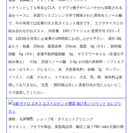
トナリンとしても有名なCLA。ヒマワリ種子やベニバナから採取される
油をベースに、米国ウィスコンシン大学で開発された異性化リノール酸
で、今や米国では定番の大人気ダイエット成分です。 エクササイズとの
組み合わせがおススメ。 内容量 180ソフトジェル 使用方法 1日1～2
回、1回3粒を目安にお食事の1時間前にお召し上がり下さい。 成分 3粒
あたり：熱量 25kcal、脂質由来 25kcal、脂質 3g（5％）、飽和脂
肪酸 0g（0％） 多価不飽和脂肪酸 3g 、サフラワーオイル（非遺伝子
組み換え） 3.0g 、共役リノール酸 2.4g その他の原材料：ソフトカプ
セル（ゼラチン、グレセリン、水、天然着色料） 砂糖、塩、デンプン、
イースト、小麦、グルテン、トウモロコシ、大豆、乳、卵、保存料は使
用しておりません。 注意 ・ 開封後は涼しい直射日光が当たらないとこ
ろで保管してください
1個 ザクロ エキス エストロゲン が豊富 抜け毛 ハリウッド セレブリ
ティ
価格：
1,370円
ショップ名：ダイエットクリニック
ダイエット、フサフサ商品、美肌商品等、幅広く扱うTBC labs 社製の商