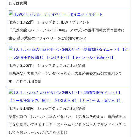
しては食間
HBWオリジナル アサイベリー ダイエットサポート
価格：
1,422円
ショップ名：HBWサプリメント
「天然抗酸化パワー アサイ600mg」 アマゾンの熱帯雨林に育つ巨木に
生る 濃い紫色のアサイベリーをご存知ですか？
おいしい大豆の大豆ピタパン 3個入り×4 【糖質制限ダイエット】【ク
ール冷凍便でお届け】【代引き不可】【キャンセル・返品不可】
価格：
2,057円
ショップ名：これこれ倶楽部
罪悪感なく大豆スイーツが食べられる、大豆の栄養満点の大豆パンで
す。これこれ倶楽部
おいしい大豆の大豆ピタパン 3個入り×10【糖質制限ダイエット】
【クール冷凍便でお届け】【代引き不可】【キャンセル・返品不可】
価格：
5,143円
ショップ名：これこれ倶楽部
糖質ゼロの「おいしい大豆のピタパン」！栄養はそのまま、血糖値を上
げない食事ができます！チーズ・ハム・野菜をはさんでサンドイッチに
してもおいし～い♪♪これこれ倶楽部