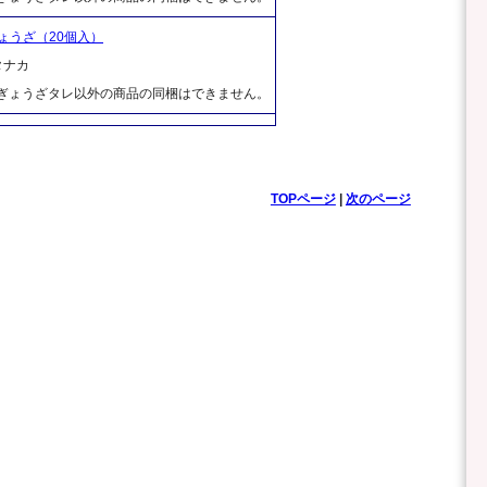
ょうざ（20個入）
タナカ
、ぎょうざタレ以外の商品の同梱はできません。
TOPページ
|
次のページ