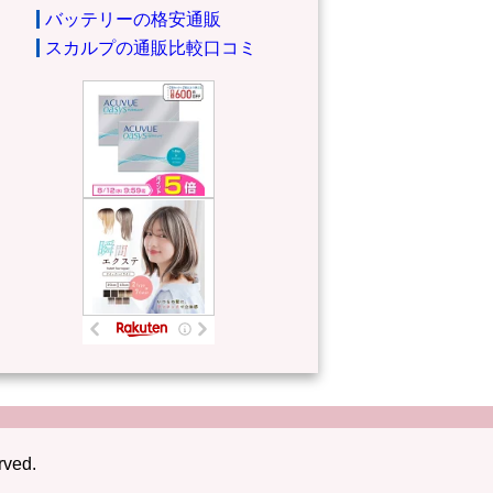
バッテリーの格安通販
スカルプの通販比較口コミ
rved.