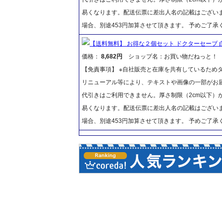
易くなります。配送伝票に差出人名の記載はございま
場合、別途453円加算させて頂きます。 予めご了承
【送料無料】 お得な２個セット ドクターセーブ 
価格：
8,682円
ショップ名：お買い物だねっと！
【免責事項】 ※自社販売と在庫を共有しているため
リニューアル等により、テキストや画像の一部がお届
代引きはご利用できません。厚さ制限（2cm以下）
易くなります。配送伝票に差出人名の記載はございま
場合、別途453円加算させて頂きます。 予めご了承