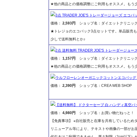
★他の商品との価格調整にご利用もオススメ。もう少
3点 TRADER JOE'S トレーダージョーズ エコ
価格：
2,593円
ショップ名：ダイエットクリニッ
★トレジョのエコバック3点セットです。単品販売も
少しで送料無料とか♪
2点 送料無料 TRADER JOE'S トレーダー
価格：
1,157円
ショップ名：ダイエットクリニッ
★他の商品との価格調整にご利用もオススメ。もう少
ラルフローレンオーガニックコットンエコバッグ
価格：
2,390円
ショップ名：CREA WEB SHOP
【送料無料】 ドクターセーブ 白 ハンディ真空パ
価格：
4,980円
ショップ名：お買い物だねっと！
【免責事項】 ※自社販売と在庫を共有しているため
リニューアル等により、テキストや画像の一部がお届
代引きはご利用できません。厚さ制限（2cm以下）