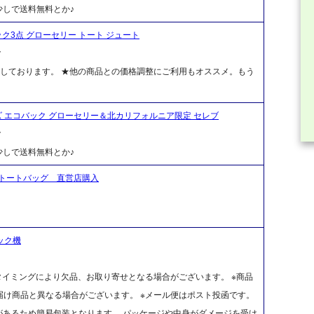
しで送料無料とか♪
バック3点 グローセリー トート ジュート
ク
しております。 ★他の商品との価格調整にご利用もオススメ。もう
ジョーズ エコバック グローセリー＆北カリフォルニア限定 セレブ
ク
しで送料無料とか♪
トートバッグ 直営店購入
ック機
タイミングにより欠品、お取り寄せとなる場合がございます。 ※商品
け商品と異なる場合がございます。 ※メール便はポスト投函です。
があるため簡易包装となります。 パッケージや中身がダメージを受け