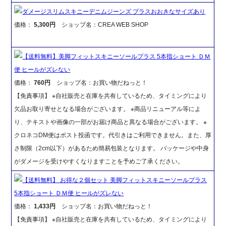
ダメージスリムスキニーデニムジーンズ プラスおおきなサイズあり
価格：
5,300円
ショップ名：CREA WEB SHOP
【送料無料】美脚フィットスキニーソールプラス 5本指ショート ＤＭ
便 ヒールがズレない
価格：
760円
ショップ名：お買い物だねっと！
【免責事項】 ※自社販売と在庫を共有しているため、タイミングにより
欠品お取り寄せとなる場合がございます。 ※商品リニューアル等によ
り、テキストや画像の一部がお届け商品と異なる場合がございます。 ※
クロネコDM便はポスト投函です。代引きはご利用できません。また、厚
さ制限（2cm以下）があるため簡易包装となります。 パッケージや中身
がダメージを受けやすくなりますことを予めご了承ください。
【送料無料】 お得な２個セット 美脚フィットスキニーソールプラス
5本指ショート ＤＭ便 ヒールがズレない
価格：
1,433円
ショップ名：お買い物だねっと！
【免責事項】 ※自社販売と在庫を共有しているため、タイミングにより