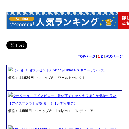
TOPページ
|
1
2
|
次のページ
《４個+１個プレゼント》Skinny-Unless(スキニーアンレス)
価格：
11,920円
ショップ名：ワールドセレクト
タオクール アイスピロー 暑い夜でも冷んやり柔らか気持ち良い
【アイスマクラ】が登場！！【レディモア】
価格：
1,886円
ショップ名：Lady More〈レディモア〉
Sexy Side Lace Floral Jeans セクシーなサイド レースパッチワーク