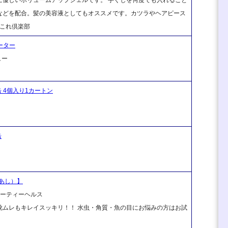
などを配合。髪の美容液としてもオススメです。カツラやヘアピース
れこれ倶楽部
ーター
ュー
缶 4個入り1カートン
缶
あし）】
ビューティーヘルス
靴ムレもキレイスッキリ！！ 水虫・角質・魚の目にお悩みの方はお試