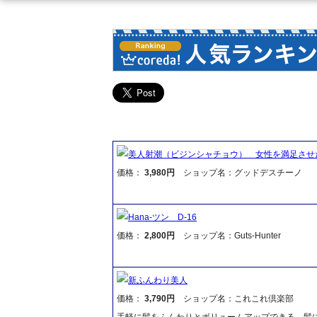
美人射潮（ビジンシャチョウ） 女性を満足させ
価格：
3,980円
ショップ名：グッドデスチーノ
Hana-ツン D-16
価格：
2,800円
ショップ名：Guts-Hunter
新ふんわり美人
価格：
3,790円
ショップ名：これこれ倶楽部
手軽に髪をふんわりとボリュームアップできる、髪