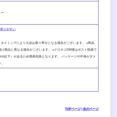
ュー
ドで塗りやすい
、タイミングにより欠品お取り寄せとなる場合がございます。 ※商品
け商品と異なる場合がございます。 ※クロネコDM便はポスト投函で
cm以下）があるため簡易包装となります。 パッケージや中身がダメ
い。
TOPページ
|
次のページ