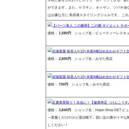
ができます。また、ケラチン、キトサン、ツバキ油
はお嫌な方に 美容液スタイリングジェルです。 こ
【パーツ美人 二の腕用】二の腕 ダイエット サポ
価格：
1,580円
ショップ名：ビューティーレスキ
岩塚製菓 味美人(I-10) 米菓4種詰め合わせギフト
価格：
2,800円
ショップ名：みぞた商店
岩塚製菓 味美人(I-10) 米菓4種詰め合わせギフト
価格：
750円
ショップ名：みぞた商店
足裏角質取り！水虫に！【健康寿足（けんこうす
価格：
3,840円
ショップ名：Hope-Shop.NET 
一度履くだけのカビ退治靴下。固い足の裏やイヤな
しください！