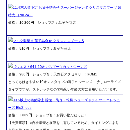
11月末入荷予定 お菓子詰合せ スーパージャンボ クリスマスブーツ 超
特大 （No.24）
価格：
10,200円
ショップ名：みぞた商店
フルタ製菓 お菓子詰合せ クリスマスブーツ S
価格：
510円
ショップ名：みぞた商店
【ウエスト64】10オンスブーツカットジーンズ
価格：
980円
ショップ名：天然石アクセサリーFROMS
とってもはきやすい10オンスタイプの薄手のジーンズ！ 少しローライズ
タイプですが、ストレッチなので幅広い年齢の方に着用いただけます。
99%以上の雑菌除去 除菌・防臭・乾燥 シューズドライヤー エレシュ
ーズ EleShoes
価格：
3,809円
ショップ名：お買い物だねっと！
【免責事項】 ※自社販売と在庫を共有しているため、タイミングにより