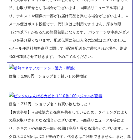
品、お取り寄せとなる場合がございます。 ※商品リニューアル等によ
り、テキストや画像の一部がお届け商品と異なる場合がございます。 ※
メール便はポスト投函です。代引きはご利用できません。厚さ制限
（2cm以下）があるため簡易包装となります。 パッケージや中身がダメ
ージを受け易くなります。配送伝票に差出人名の記載はございません。
※メール便送料無料商品に関して宅配便配送をご選択された場合、別途
453円加算させて頂きます。 予めご了承ください。
断熱エネオフカーテン（遮光・断熱）
価格：
1,980円
ショップ名：旨いもの探検隊
ピンクのふんばるカビとり110番 100g ジェルが密着
価格：
732円
ショップ名：お買い物だねっと！
【免責事項】 ※自社販売と在庫を共有しているため、タイミングにより
欠品お取り寄せとなる場合がございます。 ※商品リニューアル等によ
り、テキストや画像の一部がお届け商品と異なる場合がございます。 ※
クロネコDM便はポスト投函です。代引きはご利用できません。また、厚