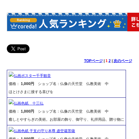
TOPページ
|
1
2
|
次のページ
仏画ポスター千手観音
価格：
1,000円
ショップ名：仏像の天竺堂 仏教美術 中
ほとけさまに接する喜びを
仏画色紙 十三仏
価格：
1,000円
ショップ名：仏像の天竺堂 仏教美術 中
癒しとやすらぎの美術。お部屋の飾り、御守り、礼拝用品、贈り物に
仏画色紙 干支の守り本尊 虚空蔵菩薩
価格：
1,000円
ショップ名：仏像の天竺堂 仏教美術 中