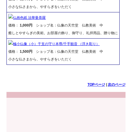
小さな仏さまから、やすらぎをいただく
仏画色紙 法華曼荼羅
価格：
1,000円
ショップ名：仏像の天竺堂 仏教美術 中
癒しとやすらぎの美術。お部屋の飾り、御守り、礼拝用品、贈り物に
極小仏像（小）干支の守り本尊/千手観音 （浮き彫り）
価格：
1,500円
ショップ名：仏像の天竺堂 仏教美術 中
小さな仏さまから、やすらぎをいただく
TOPページ
|
次のページ