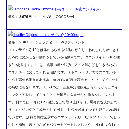
Lemonade Hydro Enzyme(レモネード 水素エンザイム)
価格：
2,676円
ショップ名：COCORAVI
Healthy Origins コエンザイムQ-10400mg
価格：
5,382円
ショップ名：HBWサプリメント
コエンザイムQ-10とは体のあらゆる細胞に存在し、わたしたちが生きる
ためには欠かせない働きをしている補酵素です。 コエンザイムQ-10の働
き2つあります。1つは、食事の糖や脂肪、アミノ酸などを生きるために
エネルギーに変えてくれる 働きです。ミトコンドリア内でのエネルギー
生成を高める働きがある為、体内での代謝を高めることで、ダイエット
の補助にもなります。 もう1つは、細胞を活性酸素からしっかりとエイ
ジングケアをし、イキイキとした毎日に欠かせない働きをしてくれま
す。 日本では05年にTV・雑誌などで取り上げられ、爆発的な人気とな
り、エイジングケア成分として 性別・世代を超えて今でも愛用され続け
ています。 加齢と共に減少するコエンザイムQ-10はサプリメントでしっ
かりと補給し若さみなぎるパワーをゲットしましょう。 Healthy Origins