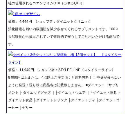
社の使用されるコエンザイムQ10（カネカQ10）
1個 オメガザイム
価格：
4,444円
ショップ名：ダイエットクリニック
消化酵素を補い内蔵脂肪を減少させてくれるサプリメントです。100％
天然野菜から抽出されていて健康的で安心してご利用いただける商品で
す。
☆ポイント3倍☆シトルリン凝縮粒 極【3個セット】 【スタイリー
ライン】
価格：
11,940円
ショップ名：STYLEE LINE《スタイリーライン》
8 000円以上または、4点以上ご注文頂くと送料無料！！ 中身が分らない
ように発送！送り状に商品名は記載致しません。 ■ダイエット ├サプリ
メント ├ ダイエッドグッズ ｜├ダイエットウエア ｜└ダイエット器具 ├
ダイエット食品 ├ダイエットドリンク ├ダイエットティ ├ダイエットコ
ーヒー ├ゼリー