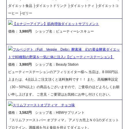
ダイエット食品 ├ダイエットドリンク ├ダイエットティ ├ダイエットコ
ーヒー ├ゼリー
【エナジーアイアン】筋肉増強ダイエットサプリメント
価格：
3,980円
ショップ名：ビューティーレスキュー
フルベジデト（Full Veggie Deto）酵素液 幻の黄金酵素ダイエッ
トで80種類の野菜を一気に体に注入♪【ビューティーステーション】
価格：
3,980円
ショップ名：Beauty Station
ビューティーステーションのアフィリエイター様へ 当店は、8 000円以
上または、4点以上ご注文頂くと送料無料です！！ また、高報酬率設定
（30～50%以上）の商品もございますので、ご査収のほどよろしくお願
い申し上げます。 ご意見・ご要望はお気軽にお申し付けください。
スリムファーストオプティマ チョコ味
価格：
3,582円
ショップ名：HBWサプリメント
「スリムファーストバー オプティマ」 アメリカ売上ＮＯ1のダイエット
プロテイン。満腹感を与え食欲を抑えてダイエット。