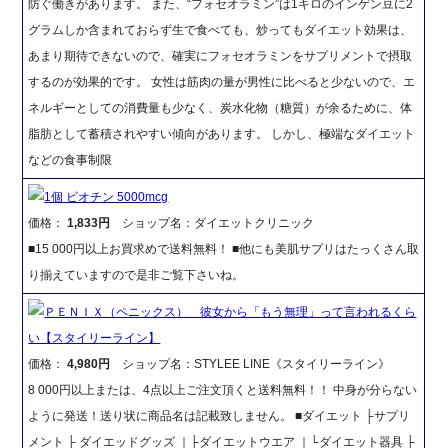
防ぐ働きがあります。 また、“フォセオラミン”は1キロのインゲン豆に2
グラムしか含まれておらず生で食べても、炒ってもダイエット効果は、
あまり期待できないので、確実にフォセオラミンをサプリメントで摂取
するのが効果的です。 女性は筋肉の量が男性に比べると少ないので、エ
ネルギーとしての消費量も少なく、炭水化物（糖質）が余るために、体
脂肪として蓄積されやすい傾向があります。 しかし、極端なダイエット
などの食事制限
1個 ビオチン 5000mcg
価格：
1,833円
ショップ名：ダイエットクリニック
■15 000円以上お買求めで送料無料！ ■他にも美肌サプリはたっくさん取
り揃えていますので是非ご覧下さいね。
ＰＥＮＩＸ（ペニックス） 彼女から「もう無理」って言われるくら
い【スタイリーライン】
価格：
4,980円
ショップ名：STYLEE LINE《スタイリーライン》
8 000円以上または、4点以上ご注文頂くと送料無料！！ 中身が分らない
ように発送！送り状に商品名は記載致しません。 ■ダイエット ├サプリ
メント ├ ダイエッドグッズ ｜├ダイエットウエア ｜└ダイエット器具 ├