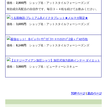
価格：
2,900円
ショップ名：アットスタイルフォーシーズンズ
有効成分高配合の自信作です。毎日３～４粒を続けてお飲みください。
うる肌物語-プレミアムBメイクタブレット★メルマガ限定★
価格：
3,695円
ショップ名：アットスタイルフォーシーズンズ
最強セット! B-ﾋﾞｭｰﾃｨｰｻﾌﾟﾘｸﾞﾗﾏｰ＋ﾏｯｸｽｱｯﾌﾟ2袋＋ﾌﾟﾙｵｲ5包
価格：
8,148円
ショップ名：アットスタイルフォーシーズンズ
【エナジーアイアン加圧シャツ】加圧式強力筋肉インナー ダイエット
価格：
3,980円
ショップ名：ビューティーレスキュー
TOPページ
|
次のページ