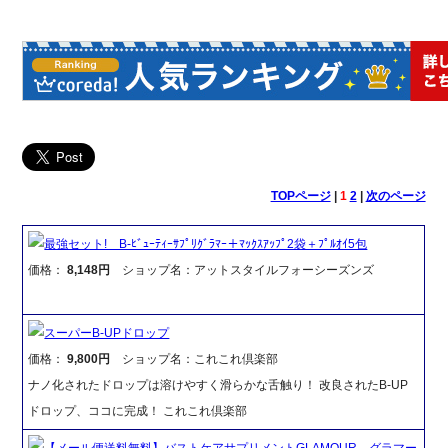
TOPページ
|
1
2
|
次のページ
最強セット! B-ﾋﾞｭｰﾃｨｰｻﾌﾟﾘｸﾞﾗﾏｰ＋ﾏｯｸｽｱｯﾌﾟ2袋＋ﾌﾟﾙｵｲ5包
価格：
8,148円
ショップ名：アットスタイルフォーシーズンズ
スーパーB-UPドロップ
価格：
9,800円
ショップ名：これこれ倶楽部
ナノ化されたドロップは溶けやすく滑らかな舌触り！ 改良されたB-UP
ドロップ、ココに完成！ これこれ倶楽部
【メール便送料無料】バストケアサプリメントGLAMOUR グラマー