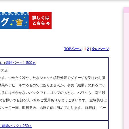
TOPページ
|
1
2
|
次のページ
ル（鎮静パック）500ｇ
クス店
ます。つめたく冷やした水ジェルの鎮静効果でダメージを受けたお肌
効果をアピールするものではありませんが、事実「結果」のあるパッ
お肌には欠かせないパックです。ゴルフのあとも、ハワイも、南半球
の皆様いつも顔を洗う水をご愛用ありがとうございます。 宝塚美研は
スタッフ一同、即日発送、迅速返信に努めております。 詳細は、ペー
（鎮静パック）250ｇ