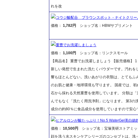
れを改
コウジ酸配合 ブラウンスポット・ナイトクリー
価格：
1,782円
ショップ名：HBWサプリメント
重曹でお洗濯しましょう
価格：
1,100円
ショップ名：リンクスモール
【商品名】 重曹でお洗濯しましょう 【販売価格】 1
新しい発想で生まれた洗たくパウダーです。汚れを
響もほとんどない。洗いあがりの衣類は、とてもふ
のお肌と健康・地球環境も守ります。 国産では、
石から採れる天然重曹を使用しています。 分類は
んでもなく「洗たく用洗浄剤」になります。 第3の洗剤
成分の約80％に食品成分を使用していますので安心
ヒアルロンが酸たっぷり！No.5 WaterGel美白
価格：
10,500円
ショップ名：宝塚美研ストアミッ
顔を洗う水スキンケアシリーズのコンセプトは、洗