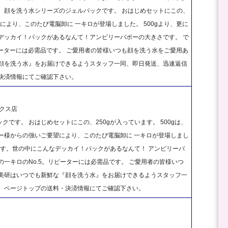
、顔を洗う水シリーズのジェルパックです。 おはじめセットにこの、
により、このたび電脳卸に 一キロが登場しました。 500gより、更に
デッカイ！パックがあるなんて！アンビリーバボーの大きさです。 で
ピーターには必需品です。 ご愛用者の皆様いつも顔を洗う水をご愛用あ
『顔を洗う水』をお届けできるようスタッフ一同、即日発送、迅速返信
決済情報にてご確認下さい。
クス店
です。 おはじめセットにこの、250gが入っています。 500gは、
ー様からの強いご要望により、このたび電脳卸に 一キロが登場しまし
ーです。世の中にこんなデッカイ！パックがあるなんて！ アンビリーバ
一キロのNo.5。リピーターには必需品です。 ご愛用者の皆様いつ
塚美研はいつでも新鮮な『顔を洗う水』をお届けできるようスタッフ一
は、ページトップの送料・決済情報にてご確認下さい。