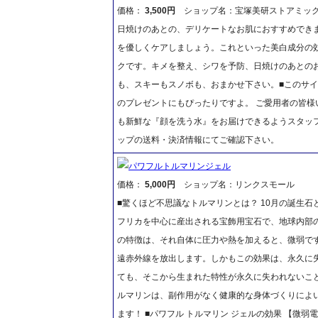
価格：
3,500円
ショップ名：宝塚美研ストアミッ
日焼けのあとの、デリケートなお肌におすすめでき
を優しくケアしましょう。これといった美白成分の
クです。キメを整え、シワを予防、日焼けのあとの
も、スキーもスノボも、おまかせ下さい。■このサ
のプレゼントにもぴったりですよ。 ご愛用者の皆様
も新鮮な『顔を洗う水』をお届けできるようスタッ
ップの送料・決済情報にてご確認下さい。
パワフルトルマリンジェル
価格：
5,000円
ショップ名：リンクスモール
■驚くほど不思議なトルマリンとは？ 10月の誕生
フリカを中心に産出される宝飾用宝石で、地球内部
の特徴は、それ自体に圧力や熱を加えると、微弱で
遠赤外線を放出します。しかもこの効果は、永久に
ても、そこから生まれた特性が永久に失われないこ
ルマリンは、副作用がなく健康的な身体づくりによ
ます！ ■パワフル トルマリン ジェルの効果 【微