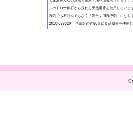
で家族みんなのお肌と健康・地球環境も守ります。
ルのトロナ鉱石から採れる天然重曹を使用していま
洗剤でも石けんでもなく「洗たく用洗浄剤」になりま
2010-099626） 全成分の約80％に食品成分を
Co