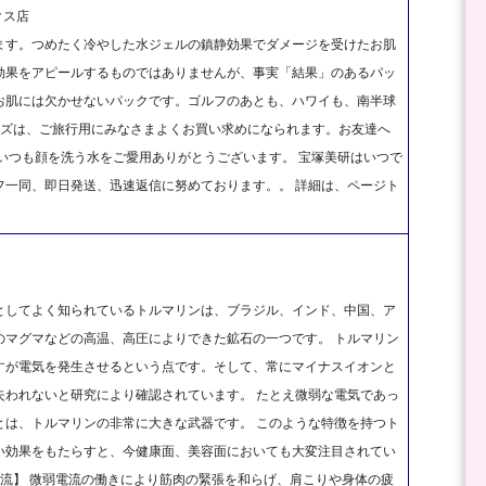
クス店
ます。つめたく冷やした水ジェルの鎮静効果でダメージを受けたお肌
効果をアピールするものではありませんが、事実「結果」のあるパッ
お肌には欠かせないパックです。ゴルフのあとも、ハワイも、南半球
イズは、ご旅行用にみなさまよくお買い求めになられます。お友達へ
いつも顔を洗う水をご愛用ありがとうございます。 宝塚美研はいつで
フ一同、即日発送、迅速返信に努めております。。 詳細は、ページト
石としてよく知られているトルマリンは、ブラジル、インド、中国、ア
のマグマなどの高温、高圧によりできた鉱石の一つです。 トルマリン
すが電気を発生させるという点です。そして、常にマイナスイオンと
失われないと研究により確認されています。 たとえ微弱な電気であっ
とは、トルマリンの非常に大きな武器です。 このような特徴を持つト
い効果をもたらすと、今健康面、美容面においても大変注目されてい
弱電流】 微弱電流の働きにより筋肉の緊張を和らげ、肩こりや身体の疲