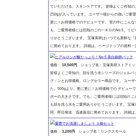
ていただける、スキンケアです。 皆様よくご存知の
250gが入っています。 ユーザー様からの強いご要望
更に！お得価格でのデビューです。 世の中にこんな
も、ご愛用者様には旧知のこの一キロのNo.5。リ
りがとうございます。 宝塚美研はいつでも新鮮な
に努めております。 詳細は、ページトップの送料・
ヒアルロンが酸たっぷり！No.5 美白鎮静パック
価格：
10,500円
ショップ名：宝塚美研ストアミッ
皆様よくご存知の、顔を洗う水シリーズのジェルパック
グ－ンとお得価格。ロングセラー商品です。 ユーザ
た。500gより、更に更に！お得価格での デビュ
ボーの大きさです。でも、ご愛用者様には旧知の この
も顔を洗う水をご愛用ありがとうございます。 宝
同、即日発送、迅速返信に努めております。 詳細
重曹でお洗濯しましょう ３個セット
価格：
3,200円
ショップ名：リンクスモール