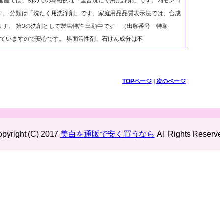
 国産では、初めての本格的な「重曹洗たく用洗浄剤」です。内モンゴ
す。 分類は「洗たく用洗浄剤」です。家庭用品品質表示法では、合成
す。 第3の洗剤として製法特許 出願中です （出願番号 特願
使用していますので安心です。 界面活性剤、石けん成分は不
TOPページ
|
次のページ
pyright (C) 2017
美白を通販で安く買うなら
All Rights Reserv