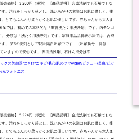
売価格】 3 200円（税別） 【商品説明】 合成洗剤でも石鹸でもな
です。汚れをしっかり落とし、洗いあがりの衣類はお肌に優しく、排
は、とてもふんわり柔らかくお肌に優しいです。赤ちゃんから大人ま
 国産では、初めての本格的な「重曹洗たく用洗浄剤」です。内モンゴ
す。 分類は「洗たく用洗浄剤」です。家庭用品品質表示法では、合成
す。 第3の洗剤として製法特許 出願中です （出願番号 特願
使用していますので安心です。 界面活性剤、石けん成分は不
クス美顔器/にきび/ニキビ/毛穴/肌のツヤ/vigan/ビジュー/美白/ビガ
ン/光フォトエス
売価格】 5 224円（税別） 【商品説明】 合成洗剤でも石鹸でもな
です。汚れをしっかり落とし、洗いあがりの衣類はお肌に優しく、排
は、とてもふんわり柔らかくお肌に優しいです。赤ちゃんから大人ま