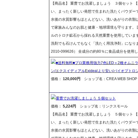
【商品名】 重曹でお洗濯しましょう ３個セット 【販
い、まったく新しい発想で生まれた洗たくパウダー
水後の水質影響もほとんどない。洗いあがりの衣類
で家族みんなのお肌と健康・地球環境も守ります。
ルのトロナ鉱石から採れる天然重曹を使用していま
洗剤でも石けんでもなく「洗たく用洗浄剤」になりま
2010-099626） 全成分の約80％に食品成分を
■送料無料■プロ業務用強力7色LED＋2種オムニラッ
ン/エクスイディアルExidealより安い/バイオプトロ
価格：
120,000円
ショップ名：CREA WEB SHOP
重曹でお洗濯しましょう ５個セット
価格：
5,224円
ショップ名：リンクスモール
【商品名】 重曹でお洗濯しましょう ５個セット 【販
い、まったく新しい発想で生まれた洗たくパウダー
水後の水質影響もほとんどない。洗いあがりの衣類