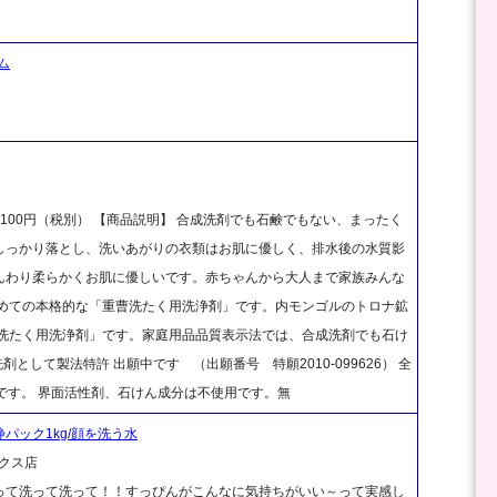
ム
 100円（税別） 【商品説明】 合成洗剤でも石鹸でもない、まったく
しっかり落とし、洗いあがりの衣類はお肌に優しく、排水後の水質影
んわり柔らかくお肌に優しいです。赤ちゃんから大人まで家族みんな
初めての本格的な「重曹洗たく用洗浄剤」です。内モンゴルのトロナ鉱
「洗たく用洗浄剤」です。家庭用品品質表示法では、合成洗剤でも石け
として製法特許 出願中です （出願番号 特願2010-099626） 全
です。 界面活性剤、石けん成分は不使用です。無
鎮静パック1kg/顔を洗う水
クス店
って洗って洗って！！すっぴんがこんなに気持ちがいい～って実感し