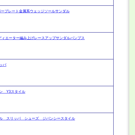
ゴールド&シルバープレート金属系ウェッジソールサンダル
dal shoes グラディエーター編み上げレースアップサンダルパンプス
ッパ
ン Y3スタイル
ル スリッパ シューズ ジバンシースタイル