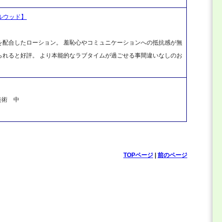
ルウッド】
を配合したローション。 羞恥心やコミュニケーションへの抵抗感が無
られると好評。 より本能的なラブタイムが過ごせる事間違いなしのお
美術 中
TOPページ
|
前のページ